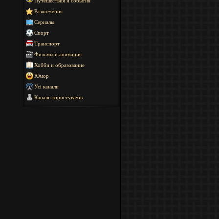
Путешествия и события
Развлечения
Сериалы
Спорт
Транспорт
Фильмы и анимация
Хобби и образование
Юмор
Усі канали
Канали користувачів