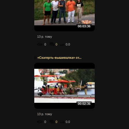
00:03:36
13 р. тому
0
0
0.0
«Скатерть-вышивалка» от...
00:02:35
13 р. тому
0
0
0.0