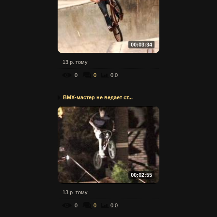
00:03:34
13 р. тому
0
0
0.0
BMX-мастер не ведает ст...
00:02:55
13 р. тому
0
0
0.0