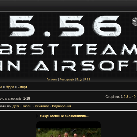
Головна
|
Реєстрація
|
Вхід
|
RSS
на
»
Відео
»
Спорт
Сторінки
:
1
2
3
..
40
но матеріалів
:
1-15
вати по
:
Даті
·
Назві
↑
·
Рейтингу
·
Відтворення
«Окрыленные сказочники»...