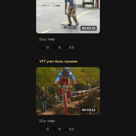
00:03:15
13 р. тому
0
0
0.0
VTT учит быть лучшим
00:03:12
13 р. тому
0
0
0.0