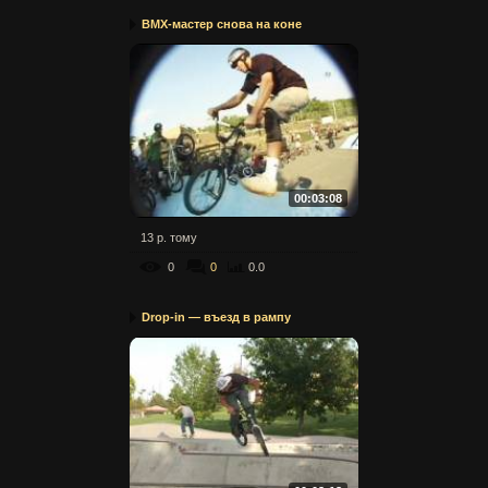
BMX-мастер снова на коне
00:03:08
13 р. тому
0
0
0.0
Drop-in — въезд в рампу