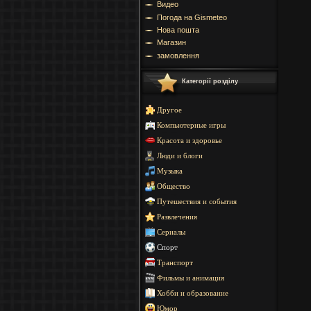
Видео
Погода на Gismeteo
Нова пошта
Магазин
замовлення
Категорії розділу
Другое
Компьютерные игры
Красота и здоровье
Люди и блоги
Музыка
Общество
Путешествия и события
Развлечения
Сериалы
Спорт
Транспорт
Фильмы и анимация
Хобби и образование
Юмор