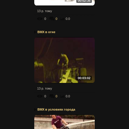
00:02:35
13 р. тому
0
0
0.0
BMX в огне
00:03:02
13 р. тому
0
0
0.0
BMX в условиях города