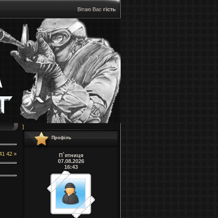
Вітаю Вас
гість
]
Профіль
41
42
»
П`ятниця
07.08.2026
16:43