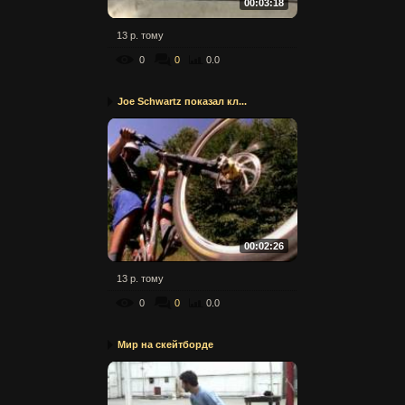
00:03:18
13 р. тому
0
0
0.0
Joe Schwartz показал кл...
00:02:26
13 р. тому
0
0
0.0
Mир на скейтборде