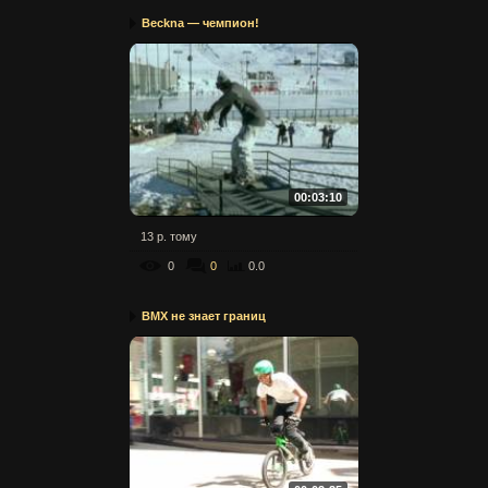
Beckna — чемпион!
00:03:10
13 р. тому
0
0
0.0
BMX не знает границ