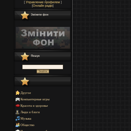
[
Управление профилем
]
[
Онлайн радіо
]
Змінити фон
Пошук
Другое
Компьютерные игры
Красота и здоровье
Люди и блоги
Музыка
Общество