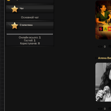
Чат
Основной чат
Статистика
Онлайн всього:
1
Гостей:
1
Користувачів:
0
0
Алена В
0