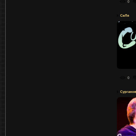
0
СиЛя
0
Сурганов