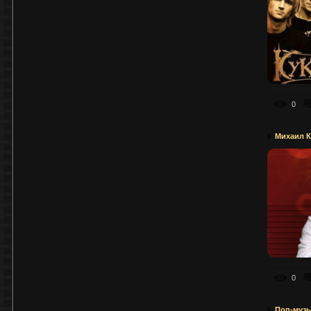
0
Михаил К
0
Поп-муз