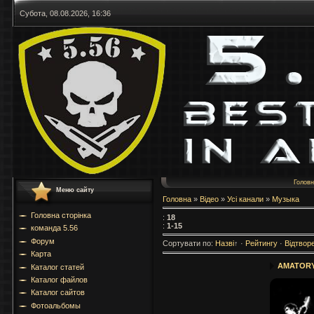
Субота, 08.08.2026, 16:36
Голов
Меню сайту
Головна
»
Відео
»
Усі канали
»
Музыка
Головна сторінка
:
18
:
1-15
команда 5.56
Форум
Сортувати по
:
Назві
↑
·
Рейтингу
·
Відтвор
Карта
AMATOR
Каталог статей
Каталог файлов
Каталог сайтов
Фотоальбомы