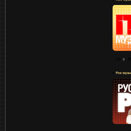
0
Рок-музы