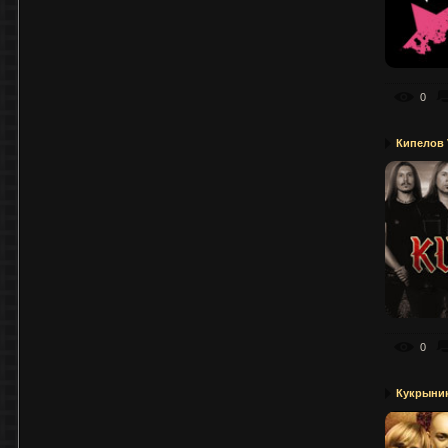
0
Кипелов 
0
Кукрыни