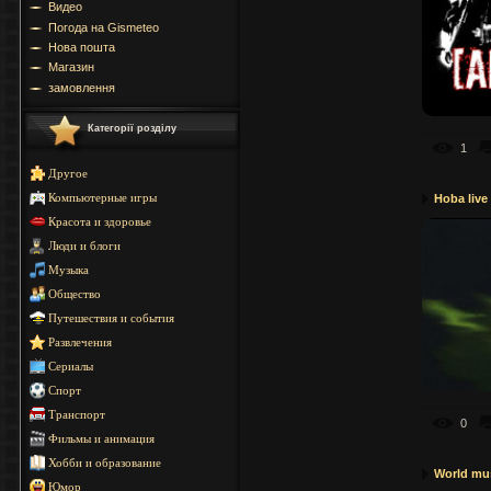
Видео
Погода на Gismeteo
Нова пошта
Магазин
замовлення
Категорії розділу
1
Другое
Компьютерные игры
Hoba live
Красота и здоровье
Люди и блоги
Музыка
Общество
Путешествия и события
Развлечения
Сериалы
Спорт
Транспорт
0
Фильмы и анимация
Хобби и образование
World mu
Юмор