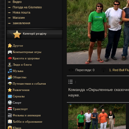
Видео
Погода на Gismeteo
Нова пошта
Магазин
замовлення
Категорії розділу
Другое
Компьютерные игры
Красота и здоровье
Люди и блоги
Перегляди
: 0
1. Red Bull Fl
Музыка
Общество
:
Путешествия и события
Команда «Окрыленные сказочни
Развлечения
науке.
Сериалы
Спорт
Транспорт
Фильмы и анимация
Хобби и образование
Юмор