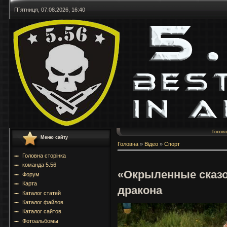
П`ятниця, 07.08.2026, 16:40
Голов
Меню сайту
Головна
»
Відео
»
Спорт
Головна сторінка
команда 5.56
«Окрыленные сказ
Форум
Карта
дракона
Каталог статей
Каталог файлов
Каталог сайтов
Фотоальбомы