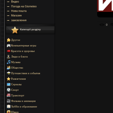
Видео
Погода на Gismeteo
Нова пошта
Магазин
замовлення
0
Категорії розділу
Другое
Компьютерные игры
Красота и здоровье
Люди и блоги
Музыка
Общество
Путешествия и события
Развлечения
Сериалы
Спорт
Транспорт
Фильмы и анимация
Хобби и образование
Юмор