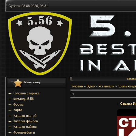
Субота, 08.08.2026, 08:31
Голов
Меню сайту
Головна
»
Відео
»
Усі канали
»
Компьютер
Головна сторінка
:
1
команда 5.56
Страна И
Форум
Карта
Каталог статей
Каталог файлов
Каталог сайтов
Фотоальбомы