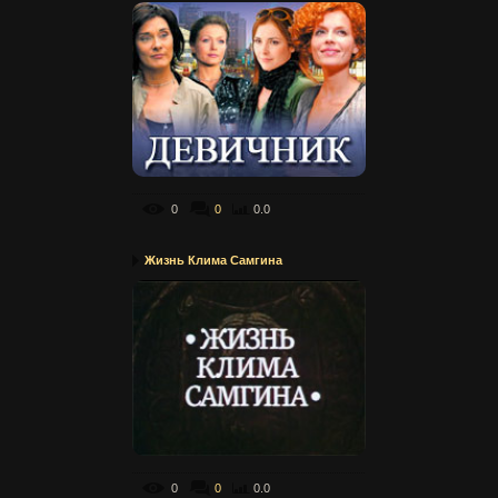
0
0
0.0
Жизнь Клима Самгина
0
0
0.0