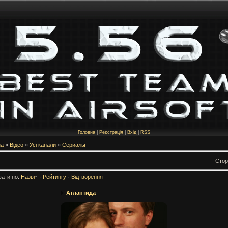
Головна
|
Реєстрація
|
Вхід
|
RSS
на
»
Відео
»
Усі канали
»
Сериалы
Стор
вати по
:
Назві
↑
·
Рейтингу
·
Відтворення
Атлантида