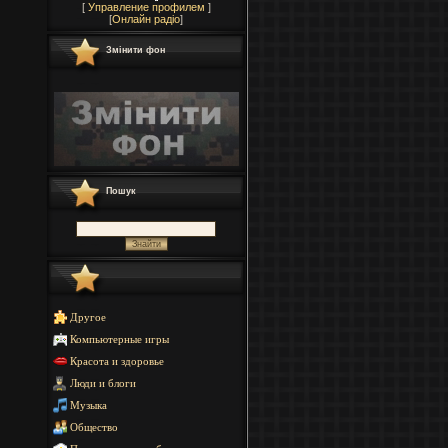
[
Управление профилем
]
[
Онлайн радіо
]
Змінити фон
Пошук
Другое
Компьютерные игры
Красота и здоровье
Люди и блоги
Музыка
Общество