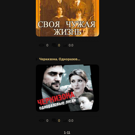
0
0
0.0
Черкизона. Одноразов...
0
0
0.0
1-11