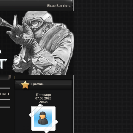
Вітаю Вас
гість
]
Профіль
інки
:
1
П`ятниця
07.08.2026
20:38