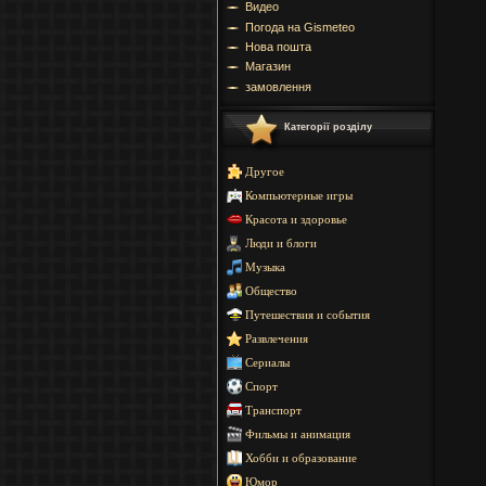
Видео
Погода на Gismeteo
Нова пошта
Магазин
замовлення
Категорії розділу
Другое
Компьютерные игры
Красота и здоровье
Люди и блоги
Музыка
Общество
Путешествия и события
Развлечения
Сериалы
Спорт
Транспорт
Фильмы и анимация
Хобби и образование
Юмор