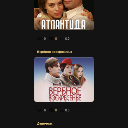
0
0
0.0
Вербное воскресенье
0
0
0.0
Девичник