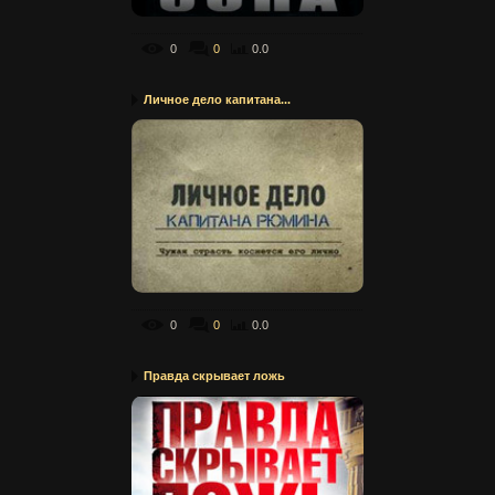
0
0
0.0
Личное дело капитана...
0
0
0.0
Правда скрывает ложь