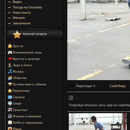
Видео
Погода на Gismeteo
Нова пошта
Магазин
замовлення
Категорії розділу
Другое
Компьютерные игры
Красота и здоровье
Люди и блоги
Музыка
Общество
Путешествия и события
Перегляди
: 0
Скейтборд
Развлечения
Сериалы
:
Спорт
Попробуй объехать весь мир на скейтбо
Транспорт
Фильмы и анимация
Хобби и образование
Юмор