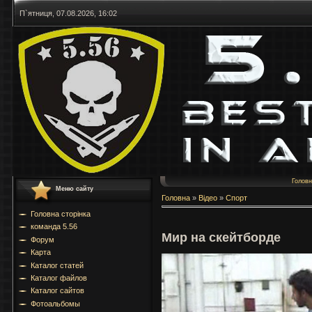
П`ятниця, 07.08.2026, 16:02
Голов
Меню сайту
Головна
»
Відео
»
Спорт
Головна сторінка
команда 5.56
Mир на скейтборде
Форум
Карта
Каталог статей
Каталог файлов
Каталог сайтов
Фотоальбомы