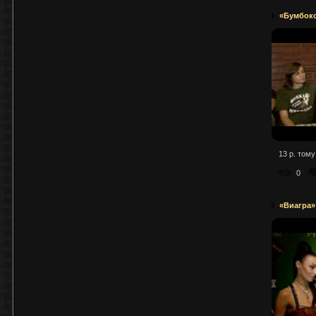
«Бумбокс»
13 р. тому
0
«Виагра»