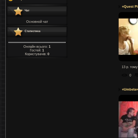
«Quest Pi
Чат
Основной чат
Статистика
Онлайн всього:
1
Гостей:
1
Користувачів:
0
13 р. тому
0
«Umbela»