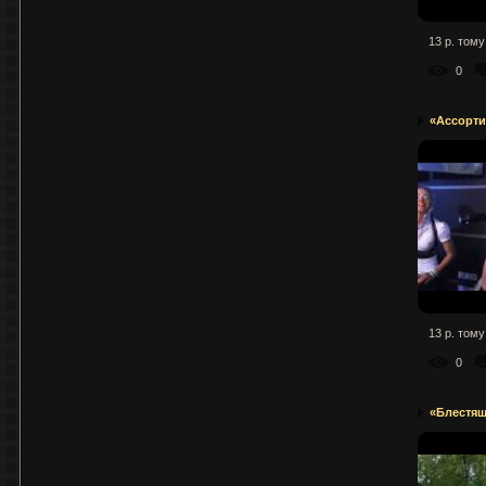
13 р. тому
0
«Ассорти»
13 р. тому
0
«Блестяща