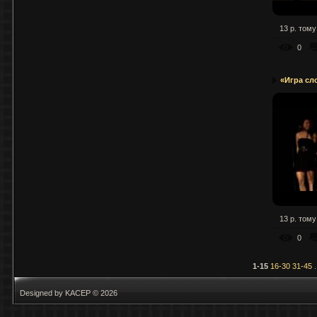
13 р. тому
0
«Игра сл
13 р. тому
0
1-15
16-30
31-45
.
Designed by KACEP © 2026