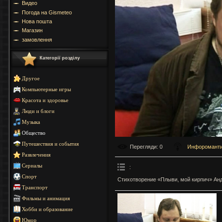
Видео
Погода на Gismeteo
Нова пошта
Магазин
замовлення
Категорії розділу
Другое
Компьютерные игры
Красота и здоровье
Люди и блоги
Музыка
Общество
Путешествия и события
Перегляди
: 0
Инфоромант
Развлечения
Сериалы
:
Спорт
Стихотворение «Плыви, мой кирпич» Анд
Транспорт
Фильмы и анимация
Хобби и образование
Юмор