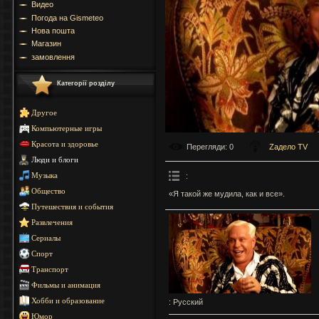
Видео
Погода на Gismeteo
Нова пошта
Магазин
замовлення
Категорії розділу
Другое
Компьютерные игры
Красота и здоровье
Перегляди
: 0
Zадело TV
Люди и блоги
:
Музыка
Общество
«Я такой же мудила, как и все».
Путешествия и события
Развлечения
Сериалы
Спорт
Транспорт
Фильмы и анимация
Хобби и образование
: Русский
Юмор