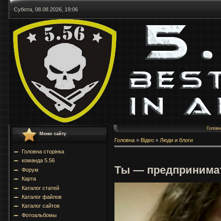
Субота, 08.08.2026, 19:06
Голов
Меню сайту
Головна
»
Відео
»
Люди и блоги
Головна сторінка
команда 5.56
Ты — предпринимат
Форум
Карта
Каталог статей
Каталог файлов
Каталог сайтов
Фотоальбомы