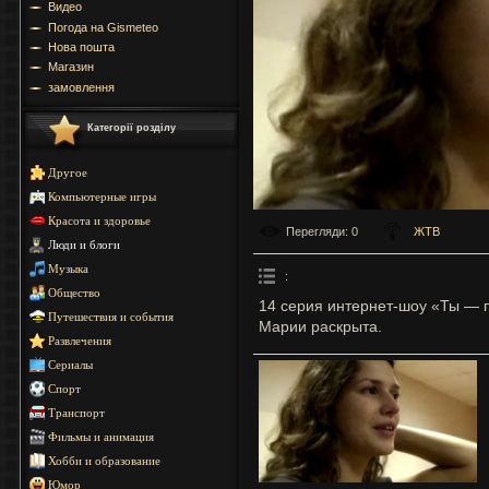
Видео
Погода на Gismeteo
Нова пошта
Магазин
замовлення
Категорії розділу
Другое
Компьютерные игры
Красота и здоровье
Перегляди
: 0
ЖТВ
Люди и блоги
Музыка
:
Общество
14 серия интернет-шоу «Ты — 
Путешествия и события
Марии раскрыта.
Развлечения
Сериалы
Спорт
Транспорт
Фильмы и анимация
Хобби и образование
Юмор