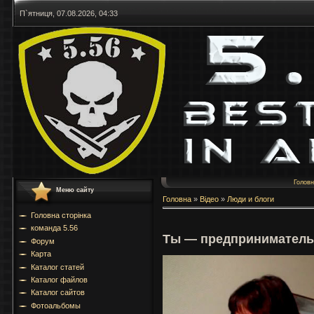
П`ятниця, 07.08.2026, 04:33
Голов
Меню сайту
Головна
»
Відео
»
Люди и блоги
Головна сторінка
команда 5.56
Ты — предприниматель.
Форум
Карта
Каталог статей
Каталог файлов
Каталог сайтов
Фотоальбомы