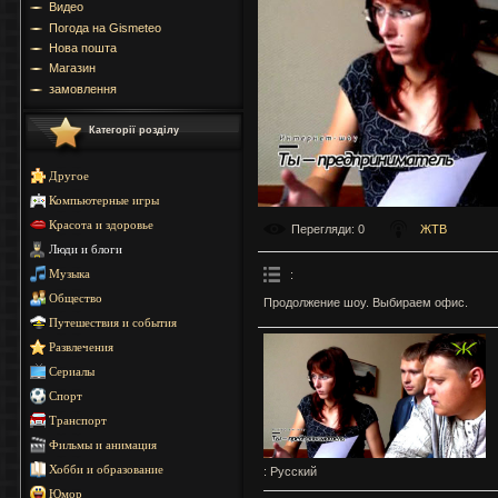
Видео
Погода на Gismeteo
Нова пошта
Магазин
замовлення
Категорії розділу
Другое
Компьютерные игры
Красота и здоровье
Перегляди
: 0
ЖТВ
Люди и блоги
:
Музыка
Общество
Продолжение шоу. Выбираем офис.
Путешествия и события
Развлечения
Сериалы
Спорт
Транспорт
Фильмы и анимация
Хобби и образование
: Русский
Юмор