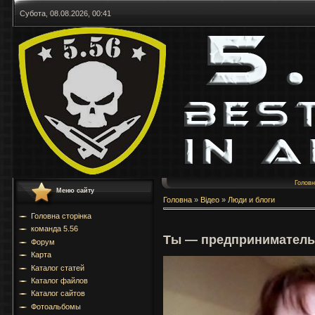
Субота, 08.08.2026, 00:41
Голов
Меню сайту
Головна
»
Відео
»
Люди и блоги
Головна сторінка
команда 5.56
Ты — предприниматель.
Форум
Карта
Каталог статей
Каталог файлов
Каталог сайтов
Фотоальбомы