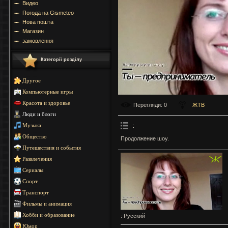
Видео
Погода на Gismeteo
Нова пошта
Магазин
замовлення
Категорії розділу
Другое
Компьютерные игры
Красота и здоровье
Перегляди
: 0
ЖТВ
Люди и блоги
:
Музыка
Общество
Продолжение шоу.
Путешествия и события
Развлечения
Сериалы
Спорт
Транспорт
Фильмы и анимация
Хобби и образование
: Русский
Юмор