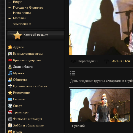
Видео
Погода на Gismeteo
Нова пошта
Магазин
замовлення
Категорії розділу
Другое
Компьютерные игры
Красота и здоровье
Перегляди
: 0
ART-SLUZA
Люди и блоги
:
Музыка
Общество
День рождения группы «Квартал» в клубе
Путешествия и события
Развлечения
Сериалы
Спорт
Транспорт
Фильмы и анимация
Хобби и образование
: Русский
Юмор