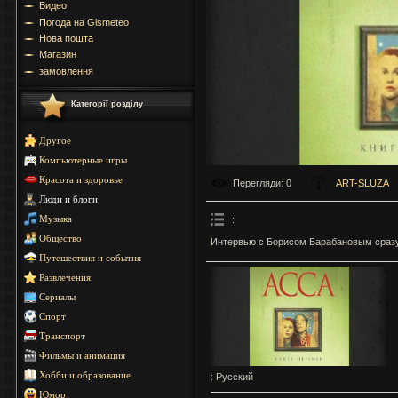
Видео
Погода на Gismeteo
Нова пошта
Магазин
замовлення
Категорії розділу
Другое
Компьютерные игры
Красота и здоровье
Перегляди
: 0
ART-SLUZA
Люди и блоги
:
Музыка
Общество
Интервью с Борисом Барабановым сраз
Путешествия и события
Развлечения
Сериалы
Спорт
Транспорт
Фильмы и анимация
Хобби и образование
: Русский
Юмор