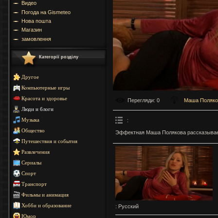
Видео
Погода на Gismeteo
Нова пошта
Магазин
замовлення
Категорії розділу
Другое
Компьютерные игры
Красота и здоровье
Перегляди
: 0
Маша Поляко
Люди и блоги
:
Музыка
Общество
Эффектная Маша Полякова рассказывает
Путешествия и события
Развлечения
Сериалы
Спорт
Транспорт
Фильмы и анимация
Хобби и образование
: Русский
Юмор