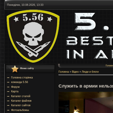
Понеділок, 10.08.2026, 13:33
Голов
Меню сайту
Головна
»
Відео
»
Люди и блоги
Головна сторінка
команда 5.56
Служить в армии нельз
Форум
Карта
Каталог статей
Каталог файлов
Каталог сайтов
Фотоальбомы