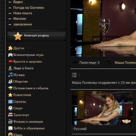
Видео
Погода на Gismeteo
Нова пошта
Магазин
замовлення
Категорії розділу
Другое
Компьютерные игры
Красота и здоровье
Перегляди
: 0
Маша Поляко
Люди и блоги
:
Музыка
Общество
Маша Полякова поздравляет с 23-им фе
Путешествия и события
Развлечения
Сериалы
Спорт
Транспорт
Фильмы и анимация
Хобби и образование
: Русский
Юмор