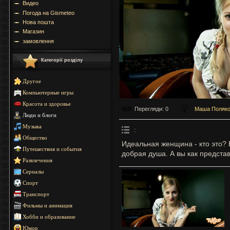
Видео
Погода на Gismeteo
Нова пошта
Магазин
замовлення
Категорії розділу
Другое
Компьютерные игры
Красота и здоровье
Перегляди
: 0
Маша Поляк
Люди и блоги
Музыка
:
Общество
Идеальная женщина - кто это? В
Путешествия и события
добрая душа. А вы как предст
Развлечения
Сериалы
Спорт
Транспорт
Фильмы и анимация
Хобби и образование
Юмор