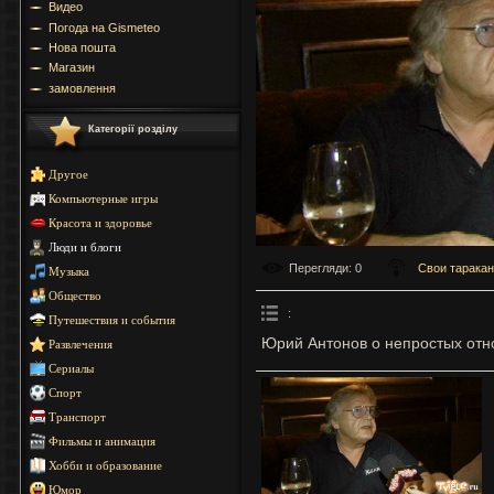
Видео
Погода на Gismeteo
Нова пошта
Магазин
замовлення
Категорії розділу
Другое
Компьютерные игры
Красота и здоровье
Люди и блоги
Перегляди
: 0
Свои тарака
Музыка
Общество
:
Путешествия и события
Юрий Антонов о непростых отн
Развлечения
Сериалы
Спорт
Транспорт
Фильмы и анимация
Хобби и образование
Юмор