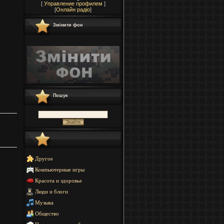
[
Управление профилем
]
[
Онлайн радіо
]
Змінити фон
Пошук
Другое
Компьютерные игры
Красота и здоровье
Люди и блоги
Музыка
Общество