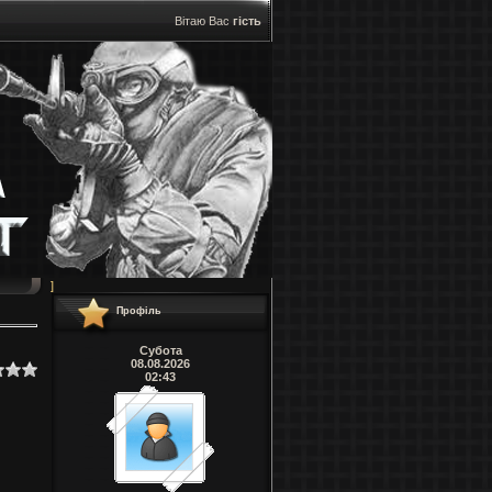
Вітаю Вас
гість
]
Профіль
Субота
08.08.2026
02:43