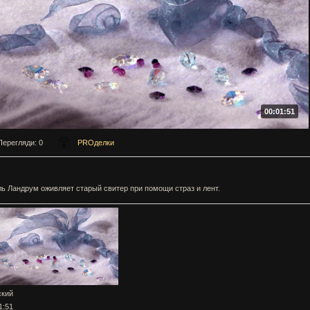
00:01:51
Перегляди
: 0
PROделки
ь Ландрум оживляет старый свитер при помощи страз и лент.
ский
1:51