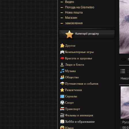
Видео
Погода на Gismeteo
Нова пошта
Магазин
замовлення
Категорії розділу
Другое
Компьютерные игры
Красота и здоровье
Люди и блоги
:
Музыка
Общество
Никол
Путешествия и события
Развлечения
Сериалы
Спорт
Транспорт
Фильмы и анимация
Хобби и образование
: Рус
: 00:0
Юмор