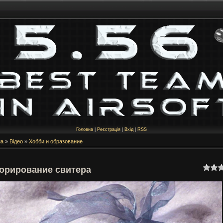
Головна
|
Реєстрація
|
Вхід
|
RSS
на
»
Відео
»
Хобби и образование
орирование свитера