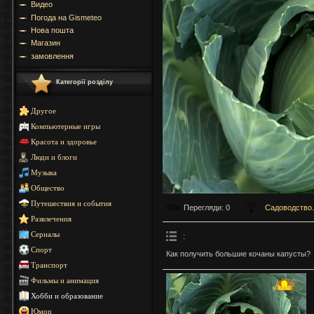
Видео
Погода на Gismeteo
Нова пошта
Магазин
замовлення
Категорії розділу
Другое
Компьютерные игры
Красота и здоровье
Люди и блоги
Музыка
Общество
Путешествия и события
Перегляди
: 0
Садоводство.
Развлечения
Сериалы
:
Спорт
Как получить большие кочаны капусты?
Транспорт
Фильмы и анимация
Хобби и образование
Юмор