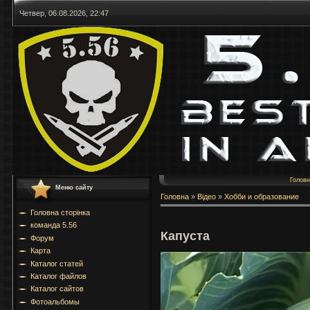
Четвер, 06.08.2026, 22:47
Голов
Меню сайту
Головна
»
Відео
»
Хобби и образование
Головна сторінка
команда 5.56
Капуста
Форум
Карта
Каталог статей
Каталог файлов
Каталог сайтов
Фотоальбомы