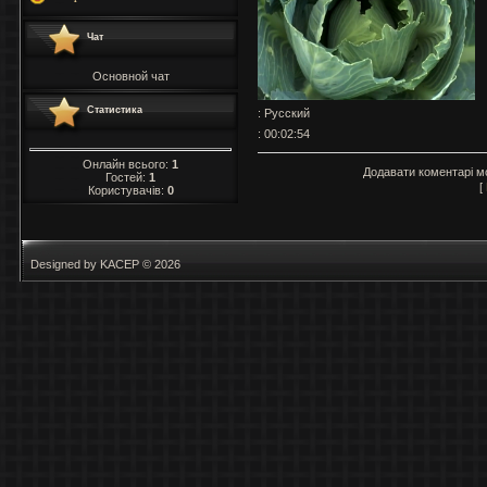
Чат
Основной чат
Статистика
: Русский
: 00:02:54
Онлайн всього:
1
Додавати коментарі м
Гостей:
1
[
Користувачів:
0
Designed by KACEP © 2026