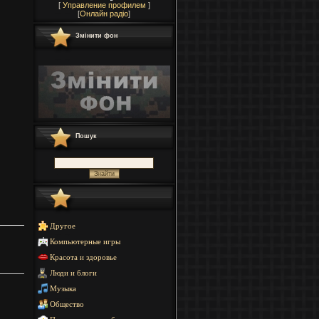
[
Управление профилем
]
[
Онлайн радіо
]
Змінити фон
Пошук
Другое
Компьютерные игры
Красота и здоровье
Люди и блоги
Музыка
Общество