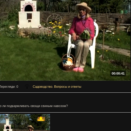
00:00:41
Перегляди
: 0
Садоводство. Вопросы и ответы
о ли подкармливать овощи свиным навозом?