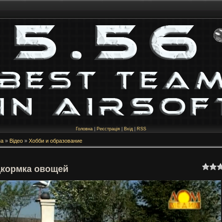
Головна
|
Реєстрація
|
Вхід
|
RSS
на
»
Відео
»
Хобби и образование
кормка овощей