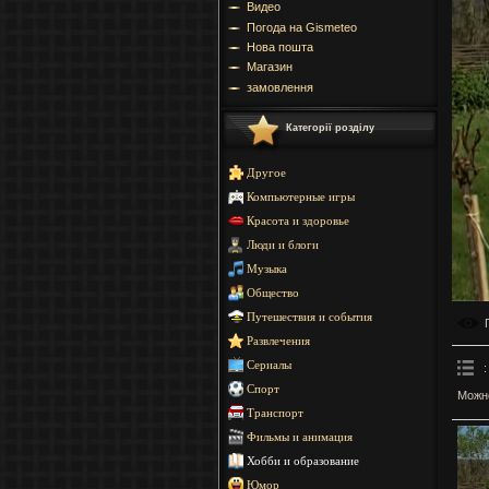
Видео
Погода на Gismeteo
Нова пошта
Магазин
замовлення
Категорії розділу
Другое
Компьютерные игры
Красота и здоровье
Люди и блоги
Музыка
Общество
Путешествия и события
Развлечения
Сериалы
:
Спорт
Можн
Транспорт
Фильмы и анимация
Хобби и образование
Юмор