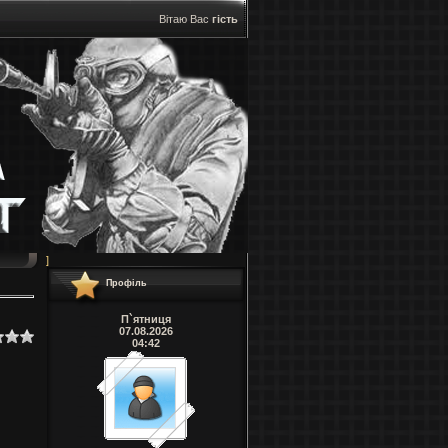
Вітаю Вас
гість
]
Профіль
П`ятниця
07.08.2026
04:42