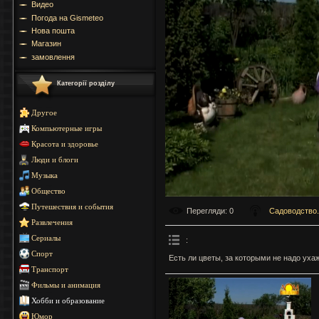
Видео
Погода на Gismeteo
Нова пошта
Магазин
замовлення
Категорії розділу
Другое
Компьютерные игры
Красота и здоровье
Люди и блоги
Музыка
Общество
Путешествия и события
Перегляди
: 0
Садоводство.
Развлечения
Сериалы
:
Спорт
Есть ли цветы, за которыми не надо уха
Транспорт
Фильмы и анимация
Хобби и образование
Юмор