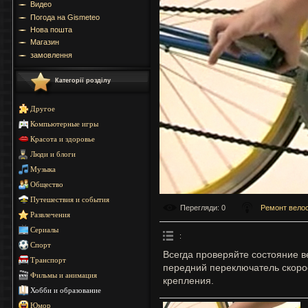
Видео
Погода на Gismeteo
Нова пошта
Магазин
замовлення
Категорії розділу
Другое
Компьютерные игры
Красота и здоровье
Люди и блоги
Музыка
Общество
Путешествия и события
Перегляди
: 0
Ремонт вело
Развлечения
Сериалы
:
Спорт
Всегда проверяйте состояние в
Транспорт
передний переключатель скорос
Фильмы и анимация
крепления.
Хобби и образование
Юмор