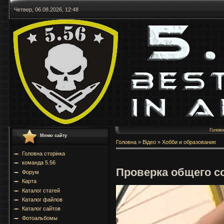
Четвер, 06.08.2026, 12:48
Голов
Меню сайту
Головна
»
Відео
»
Хобби и образование
Головна сторінка
команда 5.56
Проверка общего с
Форум
Карта
Каталог статей
Каталог файлов
Каталог сайтов
Фотоальбомы