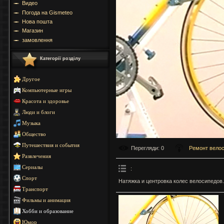
Видео
Погода на Gismeteo
Нова пошта
Магазин
замовлення
Категорії розділу
Другое
Компьютерные игры
Красота и здоровье
Люди и блоги
Музыка
Общество
Путешествия и события
Перегляди
: 0
Ремонт вело
Развлечения
Сериалы
:
Спорт
Натяжка и центровка колес велосипедов.
Транспорт
Фильмы и анимация
Хобби и образование
Юмор