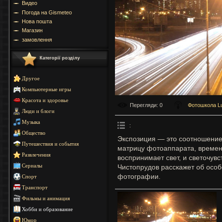
Видео
Погода на Gismeteo
Нова пошта
Магазин
замовлення
Категорії розділу
Другое
Компьютерные игры
Красота и здоровье
Перегляди
: 0
Фотошкола L
Люди и блоги
Музыка
:
Общество
Экспозиция — это соотношение 
Путешествия и события
матрицу фотоаппарата, времени
Развлечения
воспринимает свет, и светочув
Чистопрудов расскажет об осо
Сериалы
фотографии.
Спорт
Транспорт
Фильмы и анимация
Хобби и образование
Юмор