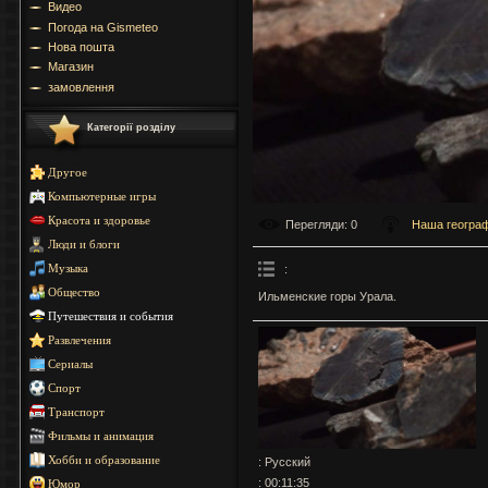
Видео
Погода на Gismeteo
Нова пошта
Магазин
замовлення
Категорії розділу
Другое
Компьютерные игры
Красота и здоровье
Перегляди
: 0
Наша геогра
Люди и блоги
:
Музыка
Общество
Ильменские горы Урала.
Путешествия и события
Развлечения
Сериалы
Спорт
Транспорт
Фильмы и анимация
Хобби и образование
: Русский
: 00:11:35
Юмор