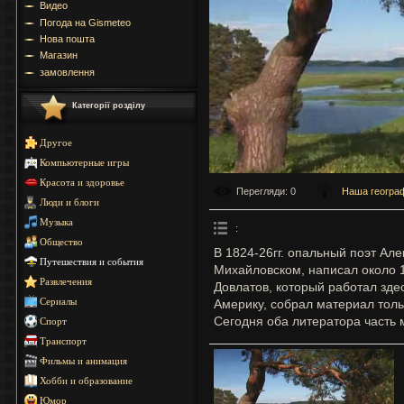
Видео
Погода на Gismeteo
Нова пошта
Магазин
замовлення
Категорії розділу
Другое
Компьютерные игры
Красота и здоровье
Перегляди
: 0
Наша геогра
Люди и блоги
Музыка
:
Общество
В 1824-26гг. опальный поэт Але
Путешествия и события
Михайловском, написал около 
Развлечения
Довлатов, который работал здес
Америку, собрал материал толь
Сериалы
Сегодня оба литератора часть 
Спорт
Транспорт
Фильмы и анимация
Хобби и образование
Юмор