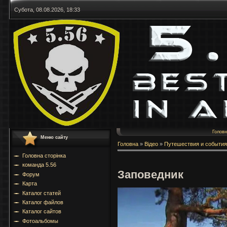
Субота, 08.08.2026, 18:33
Голов
Меню сайту
Головна
»
Відео
»
Путешествия и события
Головна сторінка
команда 5.56
Заповедник
Форум
Карта
Каталог статей
Каталог файлов
Каталог сайтов
Фотоальбомы