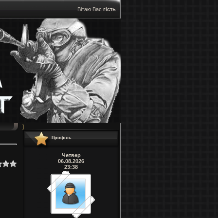
Вітаю Вас
гість
]
Профіль
Четвер
06.08.2026
23:38