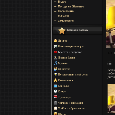
Видео
Погода на Gismeteo
Нова пошта
Магазин
замовлення
Категорії розділу
Другое
Компьютерные игры
Красота и здоровье
Люди и блоги
:
Музыка
Общество
22 ки
побол
Путешествия и события
диета
Развлечения
Сериалы
Спорт
Транспорт
Фильмы и анимация
Хобби и образование
Юмор