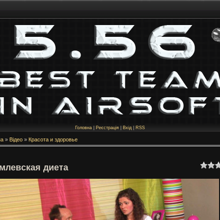
Головна
|
Реєстрація
|
Вхід
|
RSS
на
»
Відео
»
Красота и здоровье
млевская диета