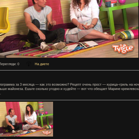
Перегляди
: 0
На диете
лограмма за 3 месяца — как это возможно? Рецепт очень прост — курица–гриль на ноч
ьше майонеза. Ешьте сколько угодно и худейте — вот что обещает Марине кремлевск
.