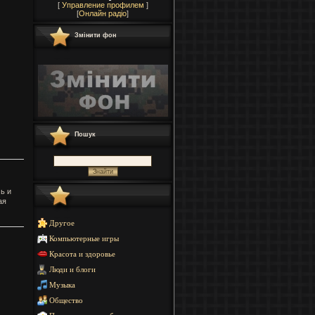
[
Управление профилем
]
[
Онлайн радіо
]
Змінити фон
Пошук
ь и
ая
Другое
Компьютерные игры
Красота и здоровье
Люди и блоги
Музыка
Общество