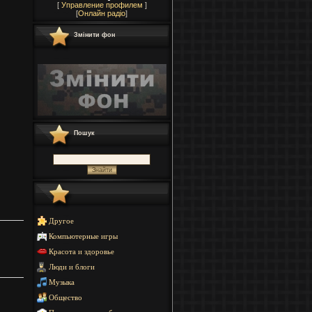
[
Управление профилем
]
[
Онлайн радіо
]
Змінити фон
Пошук
Другое
Компьютерные игры
м
Красота и здоровье
Люди и блоги
Музыка
Общество