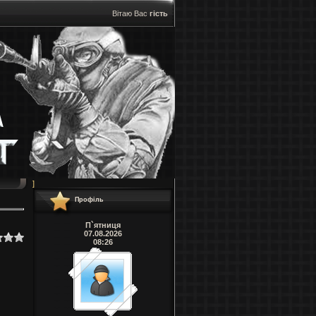
Вітаю Вас
гість
]
Профіль
П`ятниця
07.08.2026
08:26