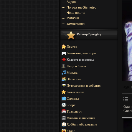
Видео
Погода на Gismeteo
Нова пошта
Магазин
замовлення
Категорії розділу
Другое
Компьютерные игры
Красота и здоровье
Люди и блоги
Музыка
Общество
Путешествия и события
Развлечения
Сериалы
:
Спорт
Один 
Gucci
Транспорт
Фильмы и анимация
Хобби и образование
Юмор