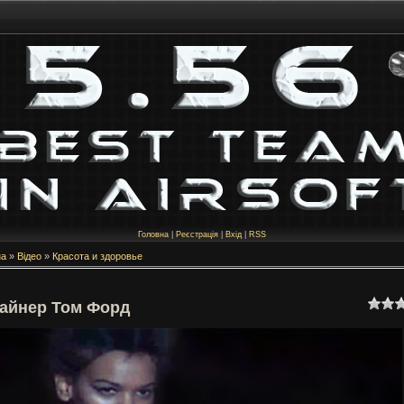
Головна
|
Реєстрація
|
Вхід
|
RSS
на
»
Відео
»
Красота и здоровье
айнер Том Форд