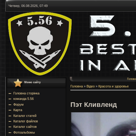
Четвер, 06.08.2026, 07:49
Голов
Меню сайту
Головна
»
Відео
»
Красота и здоровье
Головна сторінка
команда 5.56
Пэт Кливленд
Форум
Карта
Каталог статей
Каталог файлов
Каталог сайтов
Фотоальбомы