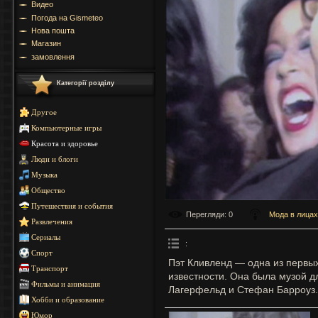
Видео
Погода на Gismeteo
Нова пошта
Магазин
замовлення
Категорії розділу
Другое
Компьютерные игры
Красота и здоровье
Люди и блоги
Музыка
Общество
Путешествия и события
Перегляди
: 0
Мода в лицах
Развлечения
Сериалы
:
Спорт
Пэт Кливленд — одна из первы
Транспорт
известности. Она была музой д
Фильмы и анимация
Лагерфельд и Стефан Барроуз.
Хобби и образование
Юмор