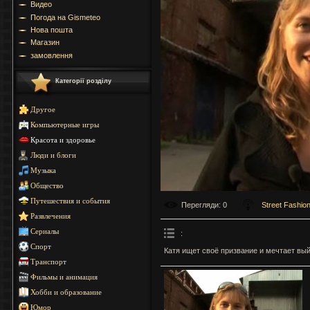
Видео
Погода на Gismeteo
Нова пошта
Магазин
замовлення
Категорії розділу
Другое
Компьютерные игры
Красота и здоровье
Люди и блоги
Музыка
Общество
Путешествия и события
Перегляди
: 0
Street Fashio
Развлечения
Сериалы
:
Спорт
Катя ищет своё призвание и мечтает вы
Транспорт
Фильмы и анимация
Хобби и образование
Юмор