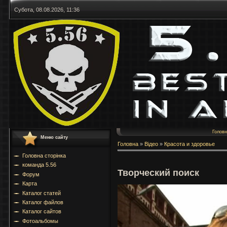
Субота, 08.08.2026, 11:36
Голов
Меню сайту
Головна
»
Відео
»
Красота и здоровье
Головна сторінка
команда 5.56
Творческий поиск
Форум
Карта
Каталог статей
Каталог файлов
Каталог сайтов
Фотоальбомы