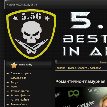
Неділя, 09.08.2026, 05:38
Голов
Меню сайту
Головна
»
Відео
»
Красота и здоровье
Головна сторінка
команда 5.56
Романтично-гламурная 
Форум
Карта
Каталог статей
Каталог файлов
Каталог сайтов
Фотоальбомы