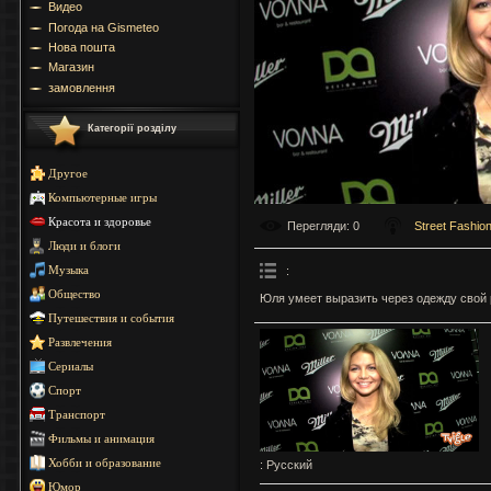
Видео
Погода на Gismeteo
Нова пошта
Магазин
замовлення
Категорії розділу
Другое
Компьютерные игры
Красота и здоровье
Перегляди
: 0
Street Fashio
Люди и блоги
:
Музыка
Общество
Юля умеет выразить через одежду свой
Путешествия и события
Развлечения
Сериалы
Спорт
Транспорт
Фильмы и анимация
Хобби и образование
: Русский
Юмор