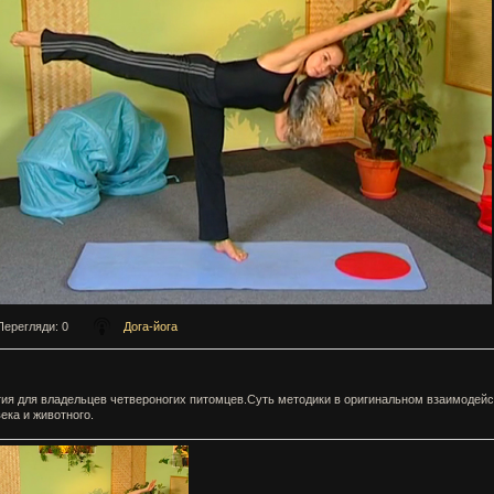
Перегляди
: 0
Дога-йога
ия для владельцев четвероногих питомцев.Суть методики в оригинальном взаимодей
ека и животного.