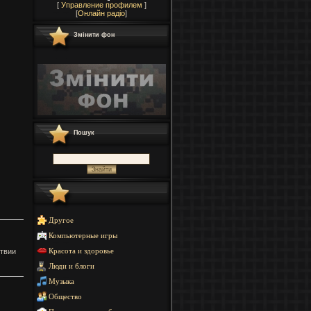
[
Управление профилем
]
[
Онлайн радіо
]
Змінити фон
Пошук
Другое
Компьютерные игры
ствии
Красота и здоровье
Люди и блоги
Музыка
Общество