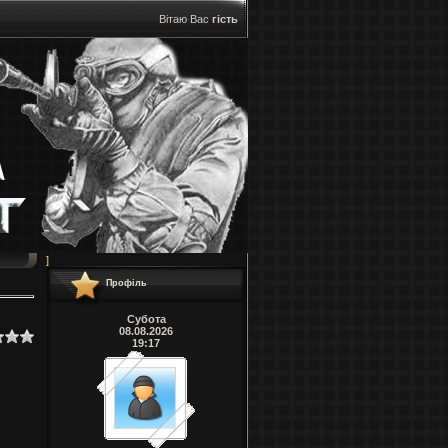
Вітаю Вас
гість
]
Профіль
Субота
08.08.2026
19:17