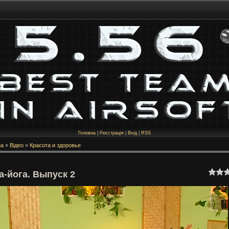
Головна
|
Реєстрація
|
Вхід
|
RSS
на
»
Відео
»
Красота и здоровье
а-йога. Выпуск 2