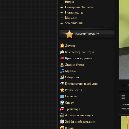
Видео
Погода на Gismeteo
Нова пошта
Магазин
замовлення
Категорії розділу
Другое
Компьютерные игры
Красота и здоровье
Люди и блоги
Музыка
Общество
Путешествия и события
Развлечения
Сериалы
:
Спорт
Занят
челов
Транспорт
Фильмы и анимация
Хобби и образование
Юмор