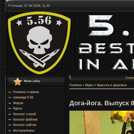
П`ятниця, 07.08.2026, 11:20
Голов
Меню сайту
Головна
»
Відео
»
Красота и здоровье
Головна сторінка
команда 5.56
Дога-йога. Выпуск 
Форум
Карта
Каталог статей
Каталог файлов
Каталог сайтов
Фотоальбомы