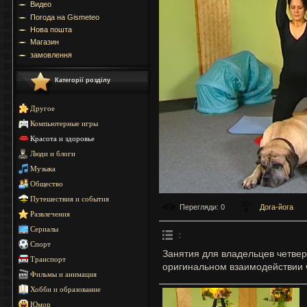
Видео
Погода на Gismeteo
Нова пошта
Магазин
замовлення
Категорії розділу
Другое
Компьютерные игры
Красота и здоровье
Люди и блоги
Музыка
Общество
Путешествия и события
Перегляди
: 0
Дога-йога
Развлечения
Сериалы
:
Спорт
Занятия для владельцев четвер
Транспорт
оригинальном взаимодействии ч
Фильмы и анимация
Хобби и образование
Юмор