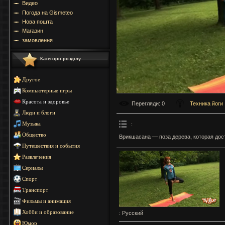
Видео
Погода на Gismeteo
Нова пошта
Магазин
замовлення
Категорії розділу
Другое
Компьютерные игры
Красота и здоровье
Перегляди
: 0
Техника йоги
Люди и блоги
:
Музыка
Общество
Врикшасана — поза дерева, которая до
Путешествия и события
Развлечения
Сериалы
Спорт
Транспорт
Фильмы и анимация
Хобби и образование
: Русский
Юмор