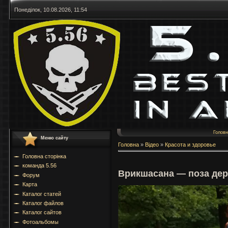
Понеділок, 10.08.2026, 11:54
Голов
Меню сайту
Головна
»
Відео
»
Красота и здоровье
Головна сторінка
команда 5.56
Врикшасана — поза де
Форум
Карта
Каталог статей
Каталог файлов
Каталог сайтов
Фотоальбомы