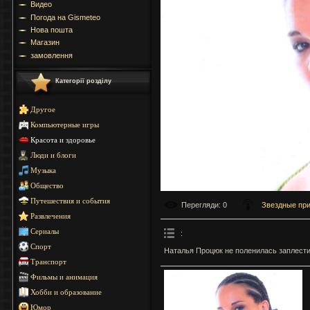
Видео
Погода на Gismeteo
Нова пошта
Магазин
замовлення
Категорії розділу
Другое
Компьютерные игры
Красота и здоровье
Люди и блоги
Музыка
Общество
Путешествия и события
Перегляди
: 0
Звездные пр
Развлечения
Сериалы
:
Спорт
Наталья Процюк не поленилась заплести
Транспорт
Фильмы и анимация
Хобби и образование
Юмор