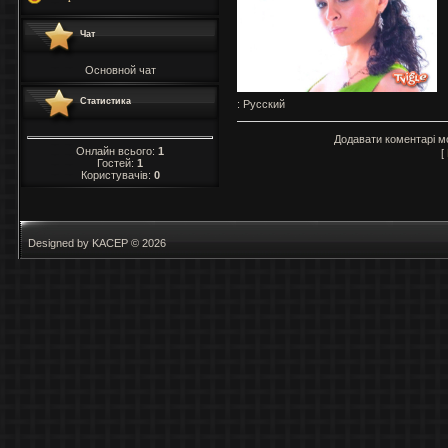
Чат
Основной чат
Статистика
: Русский
Додавати коментарі м
Онлайн всього:
1
[
Гостей:
1
Користувачів:
0
Designed by KACEP © 2026