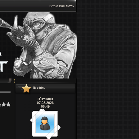
Вітаю Вас
гість
]
Профіль
П`ятниця
07.08.2026
06:49