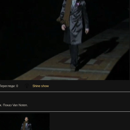
Перегляди
: 0
Shine show
. Показ Van Noten.