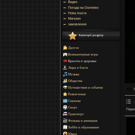
Видео
Погода на Gismeteo
Нова пошта
Магазин
замовлення
Категорії розділу
Другое
Компьютерные игры
Красота и здоровье
Люди и блоги
Музыка
Общество
Путешествия и события
Развлечения
Сериалы
:
Спорт
Париж
Транспорт
Фильмы и анимация
Хобби и образование
Юмор