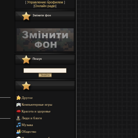
[
Управление профилем
]
[
Онлайн радіо
]
Змінити фон
Пошук
Другое
Компьютерные игры
Красота и здоровье
Люди и блоги
Музыка
Общество