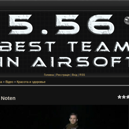
Головна
|
Реєстрація
|
Вхід
|
RSS
на
»
Відео
»
Красота и здоровье
 Noten