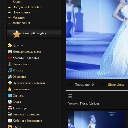
Видео
Погода на Gismeteo
Нова пошта
Магазин
замовлення
Категорії розділу
Другое
Компьютерные игры
Красота и здоровье
Люди и блоги
Музыка
Общество
Путешествия и события
Перегляди
: 0
Shine show
Развлечения
Сериалы
:
Спорт
Гонконг. Показ Various.
Транспорт
Фильмы и анимация
Хобби и образование
Юмор