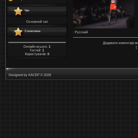
Чат
Основной чат
Статистика
: Русский
Додавати коментарі м
Онлайн всього:
1
[
Гостей:
1
Користувачів:
0
Designed by KACEP © 2026