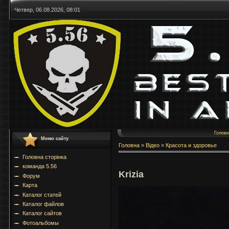
Четвер, 06.08.2026, 08:01
Голов
Меню сайту
Головна
»
Відео
»
Красота и здоровье
Головна сторінка
команда 5.56
Krizia
Форум
Карта
Каталог статей
Каталог файлов
Каталог сайтов
Фотоальбомы