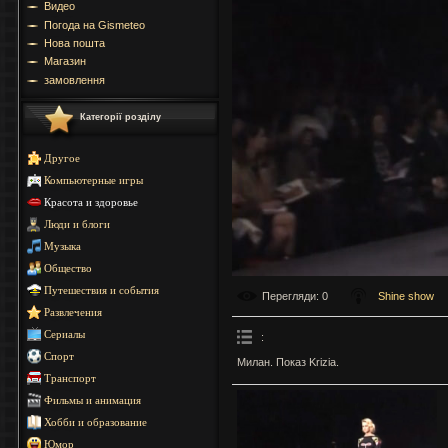
Видео
Погода на Gismeteo
Нова пошта
Магазин
замовлення
Категорії розділу
Другое
Компьютерные игры
Красота и здоровье
Люди и блоги
Музыка
Общество
Путешествия и события
Перегляди
: 0
Shine show
Развлечения
Сериалы
:
Спорт
Милан. Показ Krizia.
Транспорт
Фильмы и анимация
Хобби и образование
Юмор