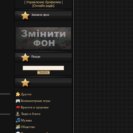
[
Управление профилем
]
[
Онлайн радіо
]
Змінити фон
Пошук
Другое
Компьютерные игры
Красота и здоровье
Люди и блоги
Музыка
Общество