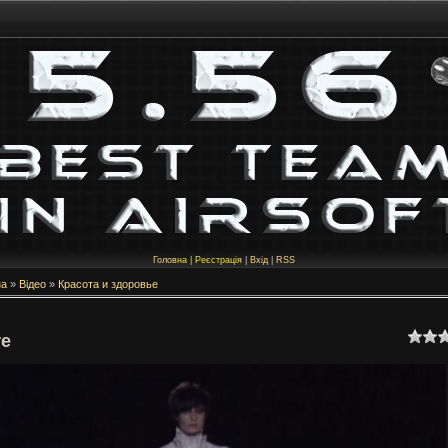
Головна
|
Реєстрація
|
Вхід
|
RSS
на
»
Відео
»
Красота и здоровье
re