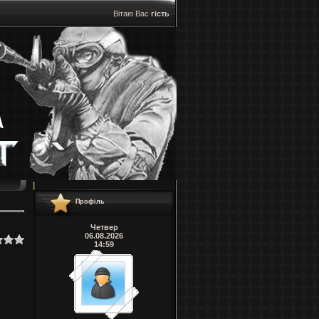
Вітаю Вас
гість
]
Профіль
Четвер
06.08.2026
14:59