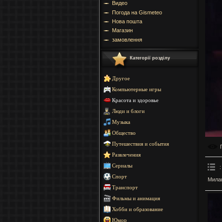
Видео
Погода на Gismeteo
Нова пошта
Магазин
замовлення
Категорії розділу
Другое
Компьютерные игры
Красота и здоровье
Люди и блоги
Музыка
Общество
Путешествия и события
Развлечения
Сериалы
:
Спорт
Милан
Транспорт
Фильмы и анимация
Хобби и образование
Юмор