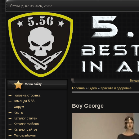
П`ятниця, 07.08.2026, 23:52
Голов
Меню сайту
Головна
»
Відео
»
Красота и здоровье
Головна сторінка
команда 5.56
Boy George
Форум
Карта
Каталог статей
Каталог файлов
Каталог сайтов
Фотоальбомы