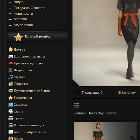
Видео
Погода на Gismeteo
Нова пошта
Магазин
замовлення
Категорії розділу
Другое
Компьютерные игры
Красота и здоровье
Люди и блоги
Музыка
Общество
Путешествия и события
Перегляди
: 0
Shine show
Развлечения
Сериалы
:
Спорт
Лондон. Показ Boy George.
Транспорт
Фильмы и анимация
Хобби и образование
Юмор