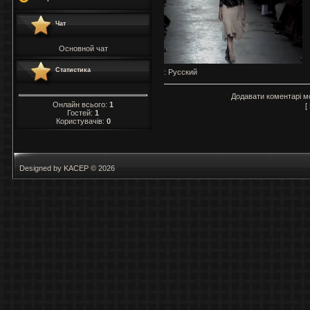
Чат
Основной чат
Статистика
: Русский
Додавати коментарі м
Онлайн всього:
1
[
Гостей:
1
Користувачів:
0
Designed by KACEP © 2026