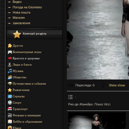
Видео
Погода на Gismeteo
Нова пошта
Магазин
замовлення
Категорії розділу
Другое
Компьютерные игры
Красота и здоровье
Люди и блоги
Музыка
Общество
Путешествия и события
Перегляди
: 0
Shine show
Развлечения
Сериалы
:
Спорт
Рио-де-Жанейро. Показ Virzi.
Транспорт
Фильмы и анимация
Хобби и образование
Юмор