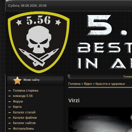
Субота, 08.08.2026, 20:06
Голов
Меню сайту
Головна
»
Відео
»
Красота и здоровье
Головна сторінка
команда 5.56
Virzi
Форум
Карта
Каталог статей
Каталог файлов
Каталог сайтов
Фотоальбомы