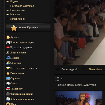
Видео
Погода на Gismeteo
Нова пошта
Магазин
замовлення
Категорії розділу
Другое
Компьютерные игры
Красота и здоровье
Люди и блоги
Музыка
Общество
Путешествия и события
Перегляди
: 0
Shine show
Развлечения
Сериалы
:
Спорт
Показ Ed Hardy. Miami Swim Week.
Транспорт
Фильмы и анимация
Хобби и образование
Юмор