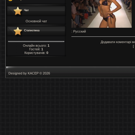
Чат
Основной чат
Статистика
: Русский
Додавати коментарі м
Онлайн всього:
1
[
Гостей:
1
Користувачів:
0
Designed by KACEP © 2026