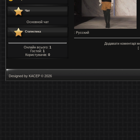
Чат
Основной чат
Статистика
: Русский
Додавати коментарі м
Онлайн всього:
1
[
Гостей:
1
Користувачів:
0
Designed by KACEP © 2026