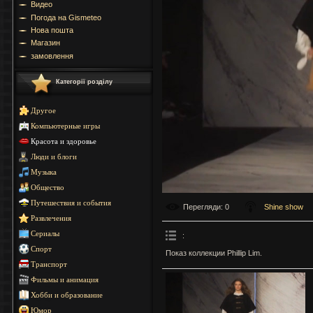
Видео
Погода на Gismeteo
Нова пошта
Магазин
замовлення
Категорії розділу
Другое
Компьютерные игры
Красота и здоровье
Люди и блоги
Музыка
Общество
Путешествия и события
Перегляди
: 0
Shine show
Развлечения
Сериалы
:
Спорт
Показ коллекции Phillip Lim.
Транспорт
Фильмы и анимация
Хобби и образование
Юмор