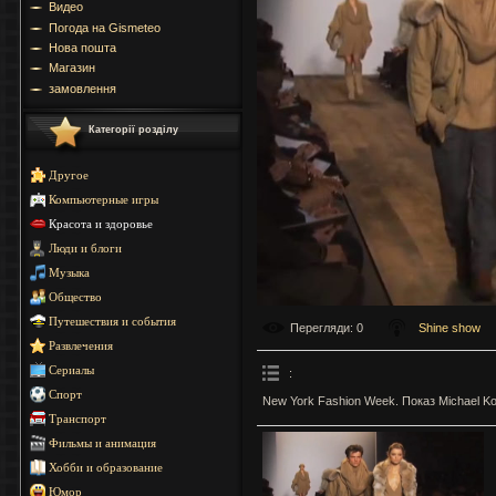
Видео
Погода на Gismeteo
Нова пошта
Магазин
замовлення
Категорії розділу
Другое
Компьютерные игры
Красота и здоровье
Люди и блоги
Музыка
Общество
Путешествия и события
Перегляди
: 0
Shine show
Развлечения
Сериалы
:
Спорт
New York Fashion Week. Показ Michael Ko
Транспорт
Фильмы и анимация
Хобби и образование
Юмор