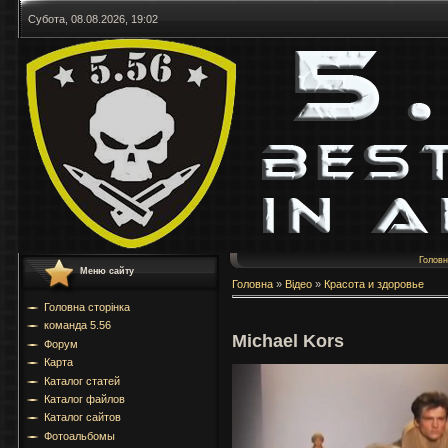
Субота, 08.08.2026, 19:02
Голов
Меню сайту
Головна
»
Відео
»
Красота и здоровье
Головна сторінка
команда 5.56
Michael Kors
Форум
Карта
Каталог статей
Каталог файлов
Каталог сайтов
Фотоальбомы