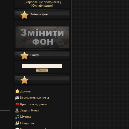
[
Управление профилем
]
[
Онлайн радіо
]
Змінити фон
Пошук
Другое
Компьютерные игры
Красота и здоровье
Люди и блоги
Музыка
Общество