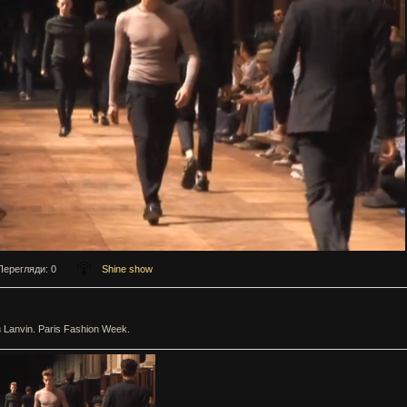
Перегляди
: 0
Shine show
 Lanvin. Paris Fashion Week.