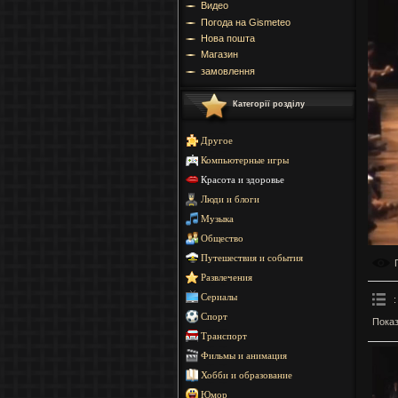
Видео
Погода на Gismeteo
Нова пошта
Магазин
замовлення
Категорії розділу
Другое
Компьютерные игры
Красота и здоровье
Люди и блоги
Музыка
Общество
Путешествия и события
Развлечения
Сериалы
:
Спорт
Показ
Транспорт
Фильмы и анимация
Хобби и образование
Юмор