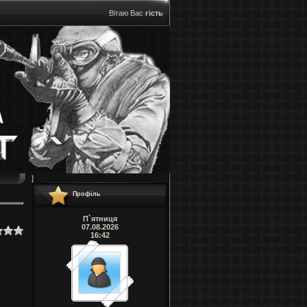
Вітаю Вас
гість
]
Профіль
П`ятниця
07.08.2026
16:42