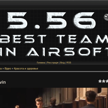
Головна
|
Реєстрація
|
Вхід
|
RSS
на
»
Відео
»
Красота и здоровье
vin