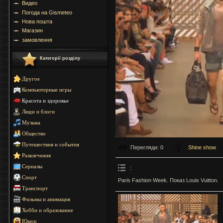
Видео
Погода на Gismeteo
Нова пошта
Магазин
замовлення
Категорії розділу
Другое
Компьютерные игры
Красота и здоровье
Люди и блоги
Музыка
Общество
Путешествия и события
Перегляди
: 0
Shine show
Развлечения
Сериалы
:
Спорт
Paris Fashion Week. Показ Louis Vuitton.
Транспорт
Фильмы и анимация
Хобби и образование
Юмор