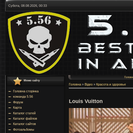
Субота, 08.08.2026, 00:33
Голов
Меню сайту
Головна
»
Відео
»
Красота и здоровье
Головна сторінка
команда 5.56
Louis Vuitton
Форум
Карта
Каталог статей
Каталог файлов
Каталог сайтов
Фотоальбомы