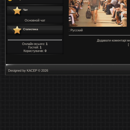
Чат
Основной чат
Статистика
: Русский
Додавати коментарі м
Онлайн всього:
1
[
Гостей:
1
Користувачів:
0
Designed by KACEP © 2026