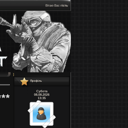
Вітаю Вас
гість
]
Профіль
Субота
08.08.2026
13:35