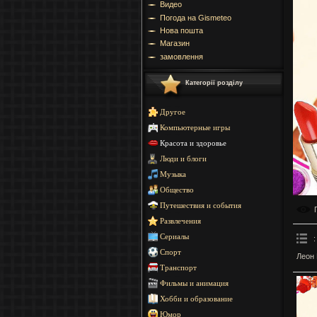
Видео
Погода на Gismeteo
Нова пошта
Магазин
замовлення
Категорії розділу
Другое
Компьютерные игры
Красота и здоровье
Люди и блоги
Музыка
Общество
Путешествия и события
Развлечения
Сериалы
:
Спорт
Леон 
Транспорт
Фильмы и анимация
Хобби и образование
Юмор