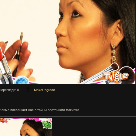
Перегляди
: 0
MakeUpgrade
Клима посвящает нас в тайны восточного макияжа.