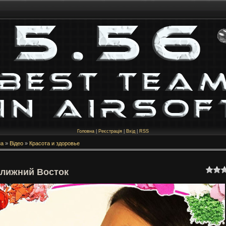
Головна
|
Реєстрація
|
Вхід
|
RSS
на
»
Відео
»
Красота и здоровье
лижний Восток