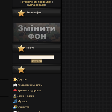
[
Управление профилем
]
[
Онлайн радіо
]
Змінити фон
Пошук
Другое
Компьютерные игры
Красота и здоровье
Люди и блоги
Музыка
Общество