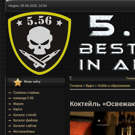
Неділя, 09.08.2026, 10:54
Голов
Меню сайту
Головна
»
Відео
»
Хобби и образование
Головна сторінка
команда 5.56
Коктейль «Освежа
Форум
Карта
Каталог статей
Каталог файлов
Каталог сайтов
Фотоальбомы