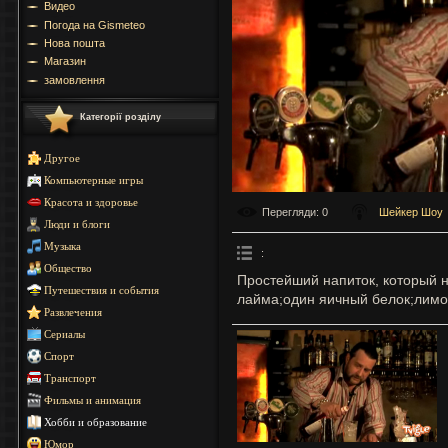
Видео
Погода на Gismeteo
Нова пошта
Магазин
замовлення
Категорії розділу
Другое
Компьютерные игры
Красота и здоровье
Перегляди
: 0
Шейкер Шоу
Люди и блоги
Музыка
:
Общество
Простейший напиток, который н
Путешествия и события
лайма;один яичный белок;лимо
Развлечения
Сериалы
Спорт
Транспорт
Фильмы и анимация
Хобби и образование
Юмор