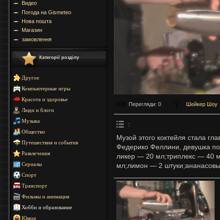
Видео
Погода на Gismeteo
Нова пошта
Магазин
замовлення
Категорії розділу
Другое
Компьютерные игры
Красота и здоровье
Перегляди
: 0
Шейкер Шоу
Люди и блоги
Музыка
:
Общество
Музой этого коктейля стала гл
Путешествия и события
Федерико Феллини, девушка по
Развлечения
ликер — 20 мл;триплекс — 40 
мл;лимон — 2 штуки;ананасовы
Сериалы
Спорт
Транспорт
Фильмы и анимация
Хобби и образование
Юмор